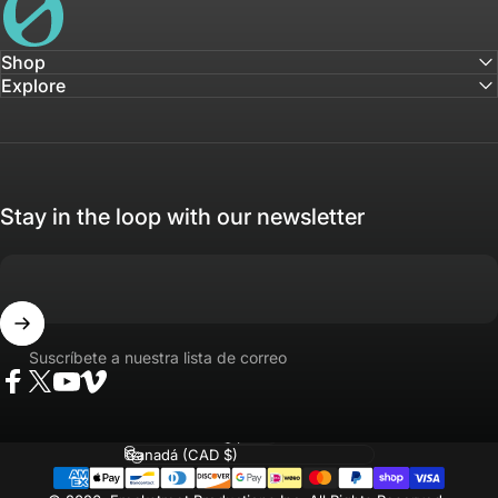
Shop
Explore
Stay in the loop with our newsletter
Suscríbete a nuestra lista de correo
Facebook
Twitter
YouTube
Vimeo
Idioma
País/región