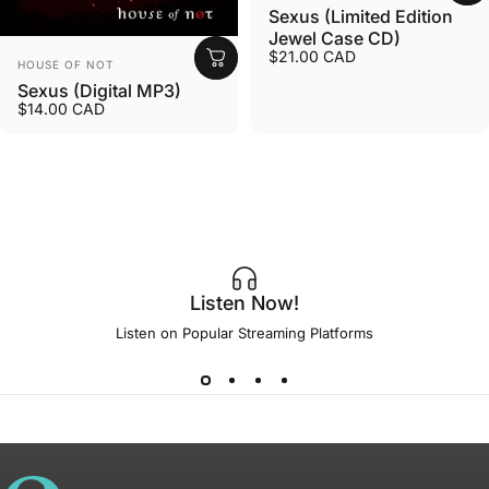
Sexus (Limited Edition
Jewel Case CD)
$21.00 CAD
Proveedor:
HOUSE OF NOT
Sexus (Digital MP3)
$14.00 CAD
Listen Now!
Listen on Popular Streaming Platforms
House of Not